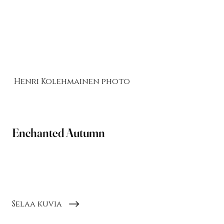
Henri Kolehmainen photo
Enchanted Autumn
Lumoavia syksyn fantasiakuvauksia
Selaa kuvia